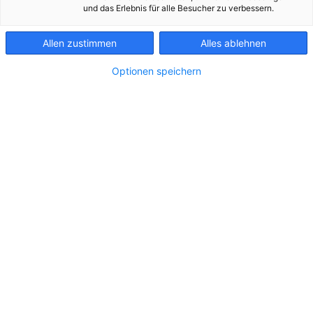
Anlagen in Betrieb
KONTAKT
und das Erlebnis für alle Besucher zu verbessern.
Allen zustimmen
Alles ablehnen
Optionen speichern
Blauer Himmel mit weissen Wolken als
Hintergrund
Solar Campus Eberstalzell PV Photovoltaik
Imagebilder Shooting