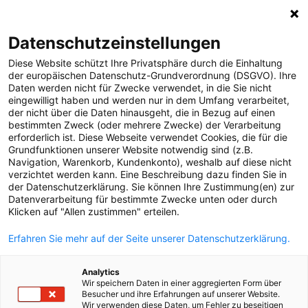
0
Datenschutzeinstellungen
Diese Website schützt Ihre Privatsphäre durch die Einhaltung
MELDUNGEN
der europäischen Datenschutz-Grundverordnung (DSGVO). Ihre
Daten werden nicht für Zwecke verwendet, in die Sie nicht
Strom
Meldungen
Strom
eingewilligt haben und werden nur in dem Umfang verarbeitet,
Projekte
der nicht über die Daten hinausgeht, die in Bezug auf einen
bestimmten Zweck (oder mehrere Zwecke) der Verarbeitung
Störungen
erforderlich ist. Diese Webseite verwendet Cookies, die für die
Text
Bilder
Grundfunktionen unserer Website notwendig sind (z.B.
Gas
Navigation, Warenkorb, Kundenkonto), weshalb auf diese nicht
verzichtet werden kann. Eine Beschreibung dazu finden Sie in
01.07.2024
Versorgungssicherheit
der Datenschutzerklärung. Sie können Ihre Zustimmung(en) zur
PV-Bilanz für das
Datenverarbeitung für bestimmte Zwecke unten oder durch
Unternehmen
Klicken auf "Allen zustimmen" erteilen.
Erneuerbare Energien
erste Halbjahr 2024:
Erfahren Sie mehr auf der Seite unserer Datenschutzerklärung.
MEDIA
Mehr als 70.000
Analytics
ÜBER UNS
Photovoltaik-
Wir speichern Daten in einer aggregierten Form über
Besucher und ihre Erfahrungen auf unserer Website.
Wir verwenden diese Daten, um Fehler zu beseitigen