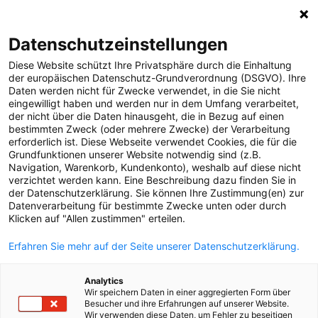
0
Datenschutzeinstellungen
Diese Website schützt Ihre Privatsphäre durch die Einhaltung
MELDUNGEN
der europäischen Datenschutz-Grundverordnung (DSGVO). Ihre
Daten werden nicht für Zwecke verwendet, in die Sie nicht
Strom
Meldungen
Strom
eingewilligt haben und werden nur in dem Umfang verarbeitet,
Projekte
der nicht über die Daten hinausgeht, die in Bezug auf einen
bestimmten Zweck (oder mehrere Zwecke) der Verarbeitung
Störungen
erforderlich ist. Diese Webseite verwendet Cookies, die für die
Text
Bilder
Grundfunktionen unserer Website notwendig sind (z.B.
Gas
Navigation, Warenkorb, Kundenkonto), weshalb auf diese nicht
verzichtet werden kann. Eine Beschreibung dazu finden Sie in
16.12.2022
Versorgungssicherheit
der Datenschutzerklärung. Sie können Ihre Zustimmung(en) zur
Sonnenstrom-
Datenverarbeitung für bestimmte Zwecke unten oder durch
Unternehmen
Klicken auf "Allen zustimmen" erteilen.
Erneuerbare Energien
Rekord: 35.000 PV-
Erfahren Sie mehr auf der Seite unserer Datenschutzerklärung.
MEDIA
Anfragen
Analytics
ÜBER UNS
Wir speichern Daten in einer aggregierten Form über
Besucher und ihre Erfahrungen auf unserer Website.
Wir verwenden diese Daten, um Fehler zu beseitigen