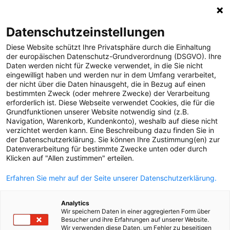
0
Datenschutzeinstellungen
Diese Website schützt Ihre Privatsphäre durch die Einhaltung
MELDUNGEN
der europäischen Datenschutz-Grundverordnung (DSGVO). Ihre
Daten werden nicht für Zwecke verwendet, in die Sie nicht
Strom
Meldungen
Strom
Störungen
eingewilligt haben und werden nur in dem Umfang verarbeitet,
Projekte
der nicht über die Daten hinausgeht, die in Bezug auf einen
bestimmten Zweck (oder mehrere Zwecke) der Verarbeitung
Meldungsübersicht
Störungen
erforderlich ist. Diese Webseite verwendet Cookies, die für die
Grundfunktionen unserer Website notwendig sind (z.B.
Gas
Störungen
Navigation, Warenkorb, Kundenkonto), weshalb auf diese nicht
verzichtet werden kann. Eine Beschreibung dazu finden Sie in
Versorgungssicherheit
der Datenschutzerklärung. Sie können Ihre Zustimmung(en) zur
Datenverarbeitung für bestimmte Zwecke unten oder durch
Unternehmen
Alle
2024
2023
2022
2021
2020
2019
Klicken auf "Allen zustimmen" erteilen.
Erneuerbare Energien
2018
2017
Erfahren Sie mehr auf der Seite unserer Datenschutzerklärung.
MEDIA
Analytics
25.09.2024
/
Strom
Störungen
ÜBER UNS
Wir speichern Daten in einer aggregierten Form über
Besucher und ihre Erfahrungen auf unserer Website.
Graffiti auf Verteilerkästen sind
Wir verwenden diese Daten, um Fehler zu beseitigen