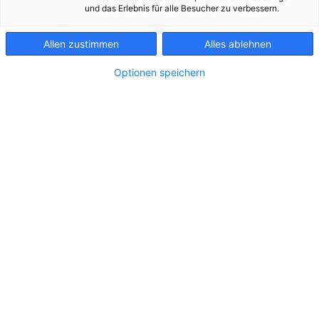
KONTAKT
und das Erlebnis für alle Besucher zu verbessern.
unschön, aber vor allem eine
Gefahr für Stromversorgung
Allen zustimmen
Alles ablehnen
Optionen speichern