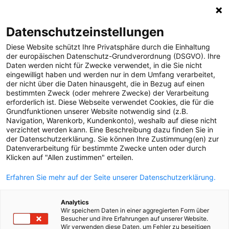
0
Datenschutzeinstellungen
Diese Website schützt Ihre Privatsphäre durch die Einhaltung
MELDUNGEN
der europäischen Datenschutz-Grundverordnung (DSGVO). Ihre
Daten werden nicht für Zwecke verwendet, in die Sie nicht
Strom
Meldungen
Strom
eingewilligt haben und werden nur in dem Umfang verarbeitet,
Projekte
der nicht über die Daten hinausgeht, die in Bezug auf einen
bestimmten Zweck (oder mehrere Zwecke) der Verarbeitung
Störungen
erforderlich ist. Diese Webseite verwendet Cookies, die für die
Text
Grundfunktionen unserer Website notwendig sind (z.B.
Gas
Navigation, Warenkorb, Kundenkonto), weshalb auf diese nicht
verzichtet werden kann. Eine Beschreibung dazu finden Sie in
10.06.2026
Versorgungssicherheit
der Datenschutzerklärung. Sie können Ihre Zustimmung(en) zur
Besitzer von PV-
Datenverarbeitung für bestimmte Zwecke unten oder durch
Unternehmen
Klicken auf "Allen zustimmen" erteilen.
Erneuerbare Energien
Anlagen
Erfahren Sie mehr auf der Seite unserer Datenschutzerklärung.
MEDIA
lassen im Sommer
Analytics
ÜBER UNS
monatlich bis
Wir speichern Daten in einer aggregierten Form über
Besucher und ihre Erfahrungen auf unserer Website.
Wir verwenden diese Daten, um Fehler zu beseitigen