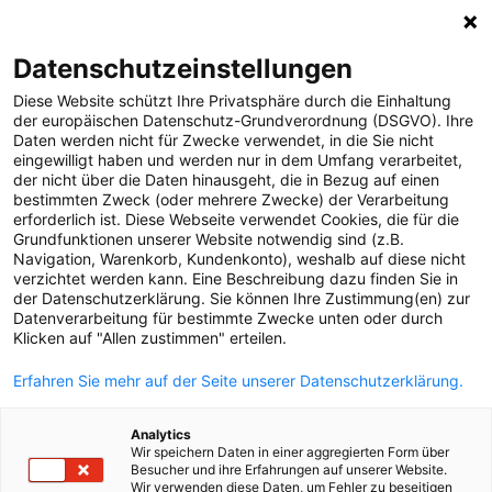
0
Datenschutzeinstellungen
Diese Website schützt Ihre Privatsphäre durch die Einhaltung
MELDUNGEN
der europäischen Datenschutz-Grundverordnung (DSGVO). Ihre
Daten werden nicht für Zwecke verwendet, in die Sie nicht
Strom
Meldungen
Unternehmen
eingewilligt haben und werden nur in dem Umfang verarbeitet,
Gas
der nicht über die Daten hinausgeht, die in Bezug auf einen
bestimmten Zweck (oder mehrere Zwecke) der Verarbeitung
Versorgungssicherheit
erforderlich ist. Diese Webseite verwendet Cookies, die für die
Text
Grundfunktionen unserer Website notwendig sind (z.B.
Unternehmen
Navigation, Warenkorb, Kundenkonto), weshalb auf diese nicht
verzichtet werden kann. Eine Beschreibung dazu finden Sie in
30.10.2020
Erneuerbare Energien
der Datenschutzerklärung. Sie können Ihre Zustimmung(en) zur
Corona-Krise: Netz
Datenverarbeitung für bestimmte Zwecke unten oder durch
MEDIA
Klicken auf "Allen zustimmen" erteilen.
Oberösterreich in
ÜBER UNS
Erfahren Sie mehr auf der Seite unserer Datenschutzerklärung.
allen Bereichen für
KONTAKT
Analytics
Weiterführung des
Wir speichern Daten in einer aggregierten Form über
Besucher und ihre Erfahrungen auf unserer Website.
Wir verwenden diese Daten, um Fehler zu beseitigen