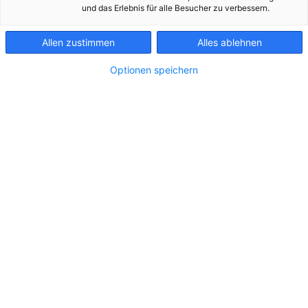
und das Erlebnis für alle Besucher zu verbessern.
Allen zustimmen
Alles ablehnen
Optionen speichern
202605 Konzessionübernahme Karlstrom 1
Zu dieser Meldung gibt es:
2 Bilder
Die großen Herausforderungen, die sich durch
ständig ändernde Rahmenbedingungen für den
Betrieb des Stromnetzes ergeben, treffen vor allem
kleinere Netzbetreiber. Der Netzbetreiber