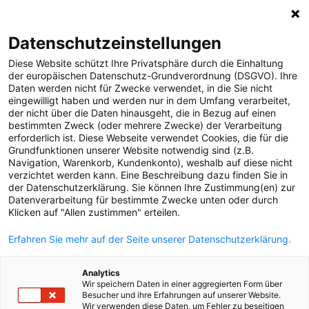
0
Datenschutzeinstellungen
Diese Website schützt Ihre Privatsphäre durch die Einhaltung
MELDUNGEN
der europäischen Datenschutz-Grundverordnung (DSGVO). Ihre
Daten werden nicht für Zwecke verwendet, in die Sie nicht
Strom
Meldungen
Unternehmen
eingewilligt haben und werden nur in dem Umfang verarbeitet,
Gas
der nicht über die Daten hinausgeht, die in Bezug auf einen
bestimmten Zweck (oder mehrere Zwecke) der Verarbeitung
Versorgungssicherheit
erforderlich ist. Diese Webseite verwendet Cookies, die für die
Text
Bilder
Grundfunktionen unserer Website notwendig sind (z.B.
Unternehmen
Navigation, Warenkorb, Kundenkonto), weshalb auf diese nicht
verzichtet werden kann. Eine Beschreibung dazu finden Sie in
04.05.2026
Erneuerbare Energien
der Datenschutzerklärung. Sie können Ihre Zustimmung(en) zur
Konzessionsübernahme
Datenverarbeitung für bestimmte Zwecke unten oder durch
MEDIA
Klicken auf "Allen zustimmen" erteilen.
KARLSTROM durch
ÜBER UNS
Erfahren Sie mehr auf der Seite unserer Datenschutzerklärung.
die Netz
KONTAKT
Analytics
Oberösterreich
Wir speichern Daten in einer aggregierten Form über
Besucher und ihre Erfahrungen auf unserer Website.
Wir verwenden diese Daten, um Fehler zu beseitigen