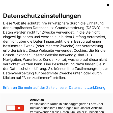
0
Datenschutzeinstellungen
Diese Website schützt Ihre Privatsphäre durch die Einhaltung
MELDUNGEN
der europäischen Datenschutz-Grundverordnung (DSGVO). Ihre
Daten werden nicht für Zwecke verwendet, in die Sie nicht
MEDIA
Datenschutzerklärung
eingewilligt haben und werden nur in dem Umfang verarbeitet,
der nicht über die Daten hinausgeht, die in Bezug auf einen
ÜBER UNS
bestimmten Zweck (oder mehrere Zwecke) der Verarbeitung
erforderlich ist. Diese Webseite verwendet Cookies, die für die
Grundfunktionen unserer Website notwendig sind (z.B.
KONTAKT
Datenschutzerklärung
Navigation, Warenkorb, Kundenkonto), weshalb auf diese nicht
verzichtet werden kann. Eine Beschreibung dazu finden Sie in
der Datenschutzerklärung. Sie können Ihre Zustimmung(en) zur
(gemäß Artikel 13,14 Datenschutzgrundverordnung)
Datenverarbeitung für bestimmte Zwecke unten oder durch
Klicken auf "Allen zustimmen" erteilen.
news.netzooe.at
Erfahren Sie mehr auf der Seite unserer Datenschutzerklärung.
Allgemein
Der Schutz Ihrer personenbezogenen Daten ist der Netz
Analytics
Oberösterreich GmbH sehr wichtig. Im Folgenden
Wir speichern Daten in einer aggregierten Form über
möchten wir kurz erläutern, wie wir mit Ihren
Besucher und ihre Erfahrungen auf unserer Website.
Wir verwenden diese Daten, um Fehler zu beseitigen