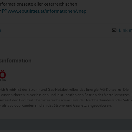
nformationsseite aller österreichischen
r
www.ebutilities.at/informationen/vnep
n
Link m
information
eich GmbH
ist der Strom- und Gas-Netzbetreiber des Energie AG-Konzerns. Die
r einen sicheren, zuverlässigen und leistungsfähigen Betrieb des Verteilernetzes.
fasst den Großteil Oberösterreichs sowie Teile der Nachbarbundesländer Salz
 als 550.000 Kunden sind an das Strom- und Gasnetz angeschlossen.