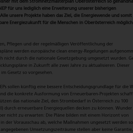
isher mit dem Stromnetzmasterplan Oberösterreich so gehandha
NEP für uns lediglich eine Erweiterung unserer bisherigen
lle unsere Projekte haben das Ziel, die Energiewende und somit
bare Energiezukunft für die Menschen in Oberösterreich möglich
en, Pflegen und der regelmäßigen Veröffentlichung der
spläne werden europäische clean energy-Regelungen aufgenom
h nicht durch die nationale Gesetzgebung umgesetzt wurden. G
icklungspläne in Zukunft alle zwei Jahre zu aktualisieren. Dieser
h im Gesetz so vorgesehen.
EPs sollen künftig eine bessere Entscheidungsgrundlage für die 
nd die konkrete Ausformung von Erneuerbaren-Projekten schaff
ützen das nationale Ziel, den Strombedarf in Österreich zu 100
ell) durch erneuerbare Energiequellen decken zu können. Wunder
er nicht zu erwarten: Die Pläne bilden mit einem Horizont von
 in der Vorausschau ab, welche Maßnahmen ungesetzt werden sol
 angegebenen Umsetzungszeiträume stellen aber keine Garantie,