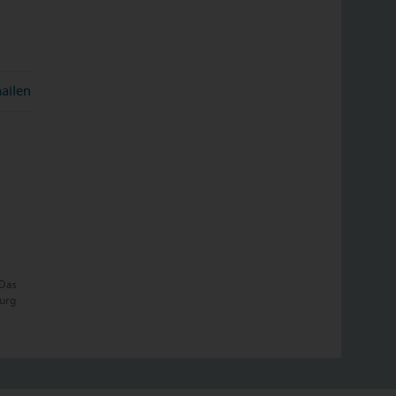
ailen
 Das
burg