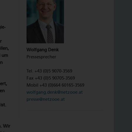
ie-
r
llen,
Wolfgang Denk
d um
Pressesprecher
en
Tel. +43 (0)5 9070-3569
Fax +43 (0)5 90705-3569
ert,
Mobil +43 (0)664 60165-3569
uen
wolfgang.denk@netzooe.at
presse@netzooe.at
st.
. Wir