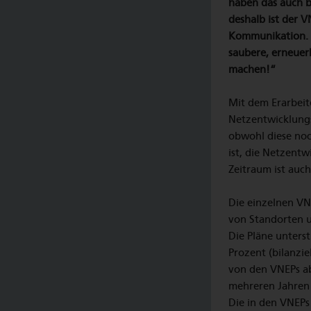
haben das auch b
deshalb ist der V
Kommunikation. A
saubere, erneuer
machen!“
Mit dem Erarbeit
Netzentwicklung
obwohl diese noc
ist, die Netzentw
Zeitraum ist auc
Die einzelnen VN
von Standorten u
Die Pläne unterst
Prozent (bilanzi
von den VNEPs ab
mehreren Jahren
Die in den VNEPs