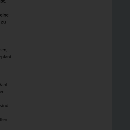
bt,
 eine
 zu
men,
eplant
Wahl
en.
 sind
len.