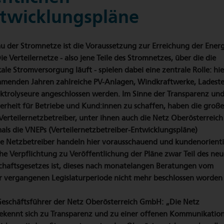
twicklungspläne
u der Stromnetze ist die Voraussetzung zur Erreichung der Energ
ie Verteilernetze - also jene Teile des Stromnetzes, über die die
ale Stromversorgung läuft - spielen dabei eine zentrale Rolle: hie
mmenden Jahren zahlreiche PV-Anlagen, Windkraftwerke, Ladeste
ektrolyseure angeschlossen werden. Im Sinne der Transparenz un
herheit für Betriebe und Kund:innen zu schaffen, haben die groß
Verteilernetzbetreiber, unter ihnen auch die Netz Oberösterreich
ls die VNEPs (Verteilernetzbetreiber-Entwicklungspläne)
Die Netzbetreiber handeln hier vorausschauend und kundenorienti
che Verpflichtung zu Veröffentlichung der Pläne zwar Teil des ne
tschaftsgesetzes ist, dieses nach monatelangen Beratungen vom
er vergangenen Legislaturperiode nicht mehr beschlossen worden i
eschäftsführer der Netz Oberösterreich GmbH: „Die Netz
ekennt sich zu Transparenz und zu einer offenen Kommunikation