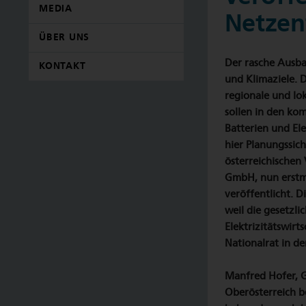
MEDIA
Netzen
ÜBER UNS
Der rasche Ausba
KONTAKT
und Klimaziele. D
regionale und lok
sollen in den ko
Batterien und El
hier Planungssic
österreichischen 
GmbH, nun erstma
veröffentlicht. 
weil die gesetzli
Elektrizitätswir
Nationalrat in d
Manfred Hofer, G
Oberösterreich b