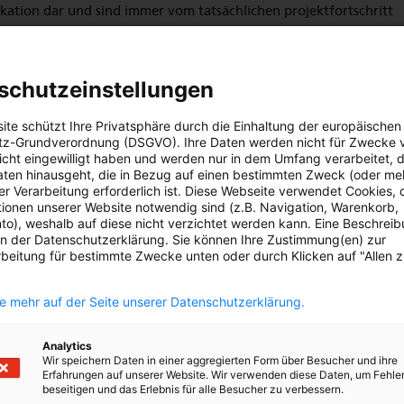
ikation dar und sind immer vom tatsächlichen projektfortschritt
ind in den VNEPs die Projekte der Netzbetreiber auf der Hoch- un
schutzeinstellungen
bene (110- bzw. 220- und 380-kV-Ebene). Der vielfach geäußert
 Mittelspannungsnetze vollumfänglich darzustellen, wurde nur
ite schützt Ihre Privatsphäre durch die Einhaltung der europäischen
. Grund dafür ist, dass die Umsetzungszeiträume von Mittel- un
z-Grundverordnung (DSGVO). Ihre Daten werden nicht für Zwecke 
 nicht eingewilligt haben und werden nur in dem Umfang verarbeitet, d
rspannungsprojekten teilweise deutlich unter dem
aten hinausgeht, die in Bezug auf einen bestimmten Zweck (oder me
srhythmus von zwei Jahren liegen – viele Projekte würden deshal
r Verarbeitung erforderlich ist. Diese Webseite verwendet Cookies, d
ufscheinen, bei der Veröffentlichung aber schon abgeschlossen s
ionen unserer Website notwendig sind (z.B. Navigation, Warenkorb,
o), weshalb auf diese nicht verzichtet werden kann. Eine Beschrei
ch, dass aus den untergeordneten Spannungsebenen nur in
 in der Datenschutzerklärung. Sie können Ihre Zustimmung(en) zur
rojekte in den VNEPs aufscheinen werden. Dabei handelt es sic
beitung für bestimmte Zwecke unten oder durch Klicken auf "Allen 
gfristigen Planungen oder besonders langen Vorlaufzeiten.
ie mehr auf der Seite unserer Datenschutzerklärung.
das Rückgrat des Energiesystems
Analytics
ind das Rückgrat eines erneuerbaren und sicheren Energiesystem
Wir speichern Daten in einer aggregierten Form über Besucher und ihre
Erfahrungen auf unserer Website. Wir verwenden diese Daten, um Fehle
g ist nicht neu, sondern wird vor allem von den Verteilernetzbetr
beseitigen und das Erlebnis für alle Besucher zu verbessern.
tsmühlenartig wiederholt. Seit 2013 haben die im Formum