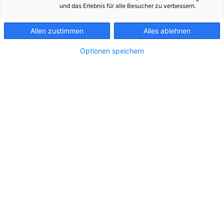
und das Erlebnis für alle Besucher zu verbessern.
Allen zustimmen
Alles ablehnen
Optionen speichern
SolarCampus Update V3
SolarCampus 2022
Zu dieser Meldung gibt es:
9 Bilder
Petrus war im ersten Halbjahr 2025 ein
Sonnenanbeter! Nach fast perfektem Sonnenstrom-