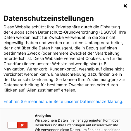
0
Datenschutzeinstellungen
Diese Website schützt Ihre Privatsphäre durch die Einhaltung
MELDUNGEN
der europäischen Datenschutz-Grundverordnung (DSGVO). Ihre
Daten werden nicht für Zwecke verwendet, in die Sie nicht
Strom
Meldungen
Versorgungssicherheit
eingewilligt haben und werden nur in dem Umfang verarbeitet,
Gas
der nicht über die Daten hinausgeht, die in Bezug auf einen
bestimmten Zweck (oder mehrere Zwecke) der Verarbeitung
Versorgungssicherheit
erforderlich ist. Diese Webseite verwendet Cookies, die für die
Text
Bilder
Grundfunktionen unserer Website notwendig sind (z.B.
Unternehmen
Navigation, Warenkorb, Kundenkonto), weshalb auf diese nicht
verzichtet werden kann. Eine Beschreibung dazu finden Sie in
02.07.2025
Erneuerbare Energien
der Datenschutzerklärung. Sie können Ihre Zustimmung(en) zur
PV-Strom in
Datenverarbeitung für bestimmte Zwecke unten oder durch
MEDIA
Klicken auf "Allen zustimmen" erteilen.
Oberösterreich:
ÜBER UNS
Erfahren Sie mehr auf der Seite unserer Datenschutzerklärung.
Ausbau bringt neue
KONTAKT
Analytics
Rekordwerte!
Wir speichern Daten in einer aggregierten Form über
Besucher und ihre Erfahrungen auf unserer Website.
Wir verwenden diese Daten, um Fehler zu beseitigen