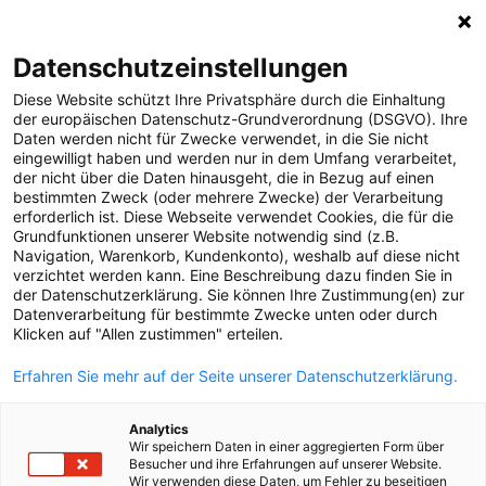
0
Datenschutzeinstellungen
Diese Website schützt Ihre Privatsphäre durch die Einhaltung
MELDUNGEN
der europäischen Datenschutz-Grundverordnung (DSGVO). Ihre
Daten werden nicht für Zwecke verwendet, in die Sie nicht
Strom
Meldungen
Unternehmen
eingewilligt haben und werden nur in dem Umfang verarbeitet,
Gas
der nicht über die Daten hinausgeht, die in Bezug auf einen
bestimmten Zweck (oder mehrere Zwecke) der Verarbeitung
Versorgungssicherheit
erforderlich ist. Diese Webseite verwendet Cookies, die für die
Text
Bilder
Grundfunktionen unserer Website notwendig sind (z.B.
Unternehmen
Navigation, Warenkorb, Kundenkonto), weshalb auf diese nicht
verzichtet werden kann. Eine Beschreibung dazu finden Sie in
17.10.2024
Erneuerbare Energien
der Datenschutzerklärung. Sie können Ihre Zustimmung(en) zur
PV-Strom für
Datenverarbeitung für bestimmte Zwecke unten oder durch
MEDIA
Klicken auf "Allen zustimmen" erteilen.
Stromnetz-
ÜBER UNS
Erfahren Sie mehr auf der Seite unserer Datenschutzerklärung.
Steuerung
KONTAKT
Analytics
Wir speichern Daten in einer aggregierten Form über
Besucher und ihre Erfahrungen auf unserer Website.
Wir verwenden diese Daten, um Fehler zu beseitigen