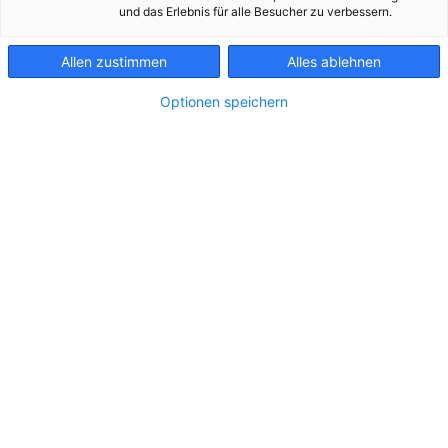
und das Erlebnis für alle Besucher zu verbessern.
Allen zustimmen
Alles ablehnen
Optionen speichern
202410 Christoph Eder NFZ Photovoltaikanlage
1_Original_35451
Zu dieser Meldung gibt es:
4 Bilder
Das Netzführungszentrum der Netz Oberösterreich
GmbH in der Wattstraße leistet aktiv einen Anteil an
der erneuerbaren Energiezukunft. Durch den
Betrieb der ersten Photovoltaikanlage kann ein
wesentlicher Teil des Energie-Eigenbedarfs gedeckt
werden. Langfristig sollen viele Photovoltaikanlagen
die wichtigsten Schaltstellen im Stromnetz in der
Eigenversorgung optimieren und helfen, im Betrieb
und somit den Netzkunden Kosten zu sparen.