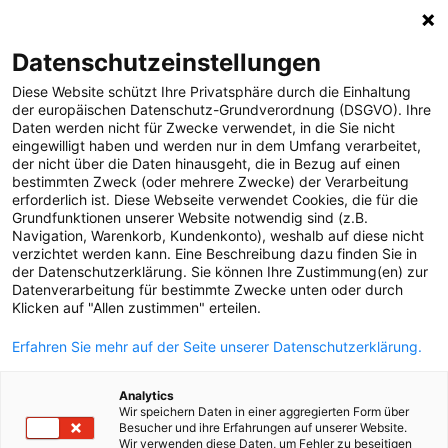
0
Datenschutzeinstellungen
Diese Website schützt Ihre Privatsphäre durch die Einhaltung
MELDUNGEN
der europäischen Datenschutz-Grundverordnung (DSGVO). Ihre
Daten werden nicht für Zwecke verwendet, in die Sie nicht
Strom
Meldungen
Versorgungssicherheit
eingewilligt haben und werden nur in dem Umfang verarbeitet,
Gas
der nicht über die Daten hinausgeht, die in Bezug auf einen
bestimmten Zweck (oder mehrere Zwecke) der Verarbeitung
Versorgungssicherheit
erforderlich ist. Diese Webseite verwendet Cookies, die für die
Text
Bilder
Grundfunktionen unserer Website notwendig sind (z.B.
Unternehmen
Navigation, Warenkorb, Kundenkonto), weshalb auf diese nicht
verzichtet werden kann. Eine Beschreibung dazu finden Sie in
23.10.2025
Erneuerbare Energien
der Datenschutzerklärung. Sie können Ihre Zustimmung(en) zur
Netzbetreiber
Datenverarbeitung für bestimmte Zwecke unten oder durch
MEDIA
Klicken auf "Allen zustimmen" erteilen.
trainierten für den
ÜBER UNS
Erfahren Sie mehr auf der Seite unserer Datenschutzerklärung.
Blackout-Fall
KONTAKT
Analytics
Wir speichern Daten in einer aggregierten Form über
Besucher und ihre Erfahrungen auf unserer Website.
Wir verwenden diese Daten, um Fehler zu beseitigen