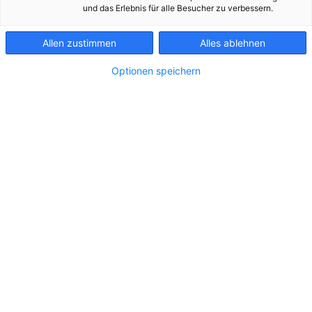
und das Erlebnis für alle Besucher zu verbessern.
Allen zustimmen
Alles ablehnen
Optionen speichern
20251022 Netzwiederaufbautraining Linz
In Linz wurde von den österreichischen
Verteilernetzbetreibern der Netzwiederaufbau
nach einem großflächigen Ausfall der
Stromversorgung geübt.
Zu dieser Meldung gibt es:
4 Bilder
Die heimischen Netzbetreiber haben diese Woche
wieder intensiv für den Ernstfall geübt: In Linz fand
bei der Netz Oberösterreich GmbH ein zweitägiges
Training statt, damit schnell wieder was geht, wenn
nach einem Blackout nichts mehr geht. Bei der