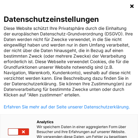
0
Datenschutzeinstellungen
Diese Website schützt Ihre Privatsphäre durch die Einhaltung
MELDUNGEN
der europäischen Datenschutz-Grundverordnung (DSGVO). Ihre
Daten werden nicht für Zwecke verwendet, in die Sie nicht
Strom
Meldungen
Strom
eingewilligt haben und werden nur in dem Umfang verarbeitet,
Projekte
der nicht über die Daten hinausgeht, die in Bezug auf einen
bestimmten Zweck (oder mehrere Zwecke) der Verarbeitung
Störungen
erforderlich ist. Diese Webseite verwendet Cookies, die für die
Text
Bilder
Grundfunktionen unserer Website notwendig sind (z.B.
Gas
Navigation, Warenkorb, Kundenkonto), weshalb auf diese nicht
verzichtet werden kann. Eine Beschreibung dazu finden Sie in
23.10.2025
Versorgungssicherheit
der Datenschutzerklärung. Sie können Ihre Zustimmung(en) zur
Netzbetreiber
Datenverarbeitung für bestimmte Zwecke unten oder durch
Unternehmen
Klicken auf "Allen zustimmen" erteilen.
Erneuerbare Energien
trainierten für den
Erfahren Sie mehr auf der Seite unserer Datenschutzerklärung.
MEDIA
Blackout-Fall
Analytics
ÜBER UNS
Wir speichern Daten in einer aggregierten Form über
Besucher und ihre Erfahrungen auf unserer Website.
Wir verwenden diese Daten, um Fehler zu beseitigen