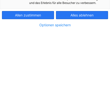
KONTAKT
und das Erlebnis für alle Besucher zu verbessern.
Allen zustimmen
Alles ablehnen
Optionen speichern
20251022 Netzwiederaufbautraining Linz
In Linz wurde von den österreichischen
Verteilernetzbetreibern der Netzwiederaufbau
nach einem großflächigen Ausfall der
Stromversorgung geübt.
Zu dieser Meldung gibt es:
4 Bilder
Die heimischen Netzbetreiber haben diese Woche
wieder intensiv für den Ernstfall geübt: In Linz fand
bei der Netz Oberösterreich GmbH ein zweitägiges
Training statt, damit schnell wieder was geht, wenn
nach einem Blackout nichts mehr geht. Bei der