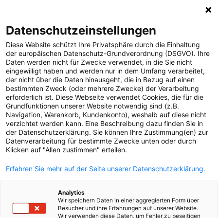
0
Datenschutzeinstellungen
Diese Website schützt Ihre Privatsphäre durch die Einhaltung
MELDUNGEN
der europäischen Datenschutz-Grundverordnung (DSGVO). Ihre
Daten werden nicht für Zwecke verwendet, in die Sie nicht
Strom
Meldungen
Strom
eingewilligt haben und werden nur in dem Umfang verarbeitet,
Projekte
der nicht über die Daten hinausgeht, die in Bezug auf einen
bestimmten Zweck (oder mehrere Zwecke) der Verarbeitung
Störungen
erforderlich ist. Diese Webseite verwendet Cookies, die für die
Text
Bilder
Grundfunktionen unserer Website notwendig sind (z.B.
Gas
Navigation, Warenkorb, Kundenkonto), weshalb auf diese nicht
verzichtet werden kann. Eine Beschreibung dazu finden Sie in
04.05.2026
Versorgungssicherheit
der Datenschutzerklärung. Sie können Ihre Zustimmung(en) zur
Konzessionsübernahme
Datenverarbeitung für bestimmte Zwecke unten oder durch
Unternehmen
Klicken auf "Allen zustimmen" erteilen.
Erneuerbare Energien
KARLSTROM durch
Erfahren Sie mehr auf der Seite unserer Datenschutzerklärung.
MEDIA
die Netz
Analytics
ÜBER UNS
Oberösterreich
Wir speichern Daten in einer aggregierten Form über
Besucher und ihre Erfahrungen auf unserer Website.
Wir verwenden diese Daten, um Fehler zu beseitigen