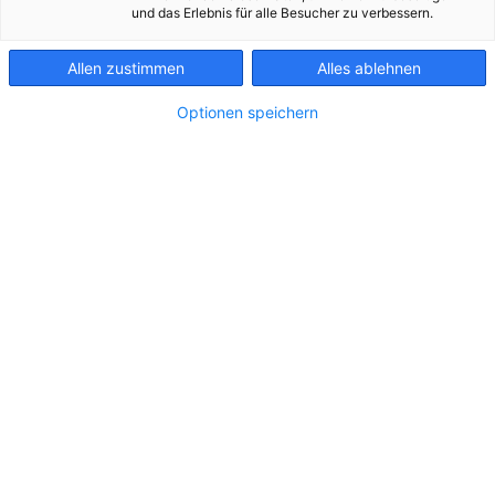
KONTAKT
und das Erlebnis für alle Besucher zu verbessern.
Allen zustimmen
Alles ablehnen
Optionen speichern
202605 Konzessionübernahme Karlstrom 1
Zu dieser Meldung gibt es:
2 Bilder
Die großen Herausforderungen, die sich durch
ständig ändernde Rahmenbedingungen für den
Betrieb des Stromnetzes ergeben, treffen vor allem
kleinere Netzbetreiber. Der Netzbetreiber