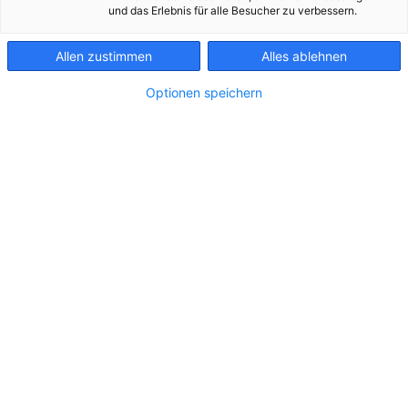
veröffentlicht
und das Erlebnis für alle Besucher zu verbessern.
aktuellen
Allen zustimmen
Alles ablehnen
Forschungs- und
Optionen speichern
Innovationsbericht