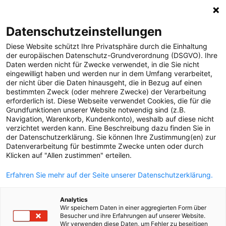
0
Datenschutzeinstellungen
Diese Website schützt Ihre Privatsphäre durch die Einhaltung
MELDUNGEN
der europäischen Datenschutz-Grundverordnung (DSGVO). Ihre
Daten werden nicht für Zwecke verwendet, in die Sie nicht
Strom
Meldungen
Unternehmen
eingewilligt haben und werden nur in dem Umfang verarbeitet,
Gas
der nicht über die Daten hinausgeht, die in Bezug auf einen
bestimmten Zweck (oder mehrere Zwecke) der Verarbeitung
Versorgungssicherheit
erforderlich ist. Diese Webseite verwendet Cookies, die für die
Text
Bilder
Grundfunktionen unserer Website notwendig sind (z.B.
Unternehmen
Navigation, Warenkorb, Kundenkonto), weshalb auf diese nicht
verzichtet werden kann. Eine Beschreibung dazu finden Sie in
13.05.2025
Erneuerbare Energien
der Datenschutzerklärung. Sie können Ihre Zustimmung(en) zur
Innovation als
Datenverarbeitung für bestimmte Zwecke unten oder durch
MEDIA
Klicken auf "Allen zustimmen" erteilen.
Schlüssel zur
ÜBER UNS
Erfahren Sie mehr auf der Seite unserer Datenschutzerklärung.
Energiewende: Netz
KONTAKT
Analytics
Oberösterreich
Wir speichern Daten in einer aggregierten Form über
Besucher und ihre Erfahrungen auf unserer Website.
Wir verwenden diese Daten, um Fehler zu beseitigen