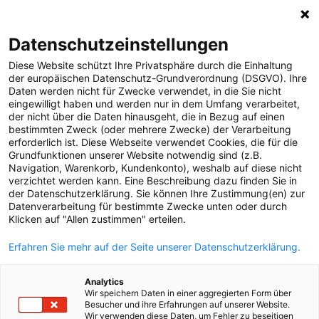
0
Datenschutzeinstellungen
Diese Website schützt Ihre Privatsphäre durch die Einhaltung
MELDUNGEN
der europäischen Datenschutz-Grundverordnung (DSGVO). Ihre
Daten werden nicht für Zwecke verwendet, in die Sie nicht
Strom
Meldungen
Strom
eingewilligt haben und werden nur in dem Umfang verarbeitet,
Projekte
der nicht über die Daten hinausgeht, die in Bezug auf einen
bestimmten Zweck (oder mehrere Zwecke) der Verarbeitung
Störungen
erforderlich ist. Diese Webseite verwendet Cookies, die für die
Text
Bilder
Grundfunktionen unserer Website notwendig sind (z.B.
Gas
Navigation, Warenkorb, Kundenkonto), weshalb auf diese nicht
verzichtet werden kann. Eine Beschreibung dazu finden Sie in
24.06.2025
Versorgungssicherheit
der Datenschutzerklärung. Sie können Ihre Zustimmung(en) zur
Auch 2025 ist wieder
Datenverarbeitung für bestimmte Zwecke unten oder durch
Unternehmen
Klicken auf "Allen zustimmen" erteilen.
Erneuerbare Energien
ein Sonnenstrom-
Erfahren Sie mehr auf der Seite unserer Datenschutzerklärung.
MEDIA
Jahr: 80.000. PV-
Analytics
ÜBER UNS
Anlage geht in
Wir speichern Daten in einer aggregierten Form über
Besucher und ihre Erfahrungen auf unserer Website.
Wir verwenden diese Daten, um Fehler zu beseitigen