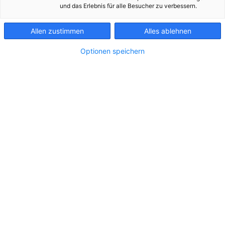
Betrieb
KONTAKT
und das Erlebnis für alle Besucher zu verbessern.
Allen zustimmen
Alles ablehnen
Optionen speichern
Imagebilder Photovoltaik
Imagebilder Photovoltaik Alternative Solar
Energie Sonnenenergie Kraftwerk
Zu dieser Meldung gibt es:
1 Bild
Am 26. Juni 2024 wurde die 70.000. Photovoltaik-