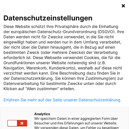
0
Datenschutzeinstellungen
Diese Website schützt Ihre Privatsphäre durch die Einhaltung
MELDUNGEN
der europäischen Datenschutz-Grundverordnung (DSGVO). Ihre
Daten werden nicht für Zwecke verwendet, in die Sie nicht
MEDIA
Media
Arbeitswelt
eingewilligt haben und werden nur in dem Umfang verarbeitet,
der nicht über die Daten hinausgeht, die in Bezug auf einen
Unternehmen
bestimmten Zweck (oder mehrere Zwecke) der Verarbeitung
erforderlich ist. Diese Webseite verwendet Cookies, die für die
Dateien
Strom-Netz
Grundfunktionen unserer Website notwendig sind (z.B.
Navigation, Warenkorb, Kundenkonto), weshalb auf diese nicht
Erdgas-Netz
verzichtet werden kann. Eine Beschreibung dazu finden Sie in
Versorgungssicherheit
der Datenschutzerklärung. Sie können Ihre Zustimmung(en) zur
Datenverarbeitung für bestimmte Zwecke unten oder durch
Arbeitswelt
Klicken auf "Allen zustimmen" erteilen.
ÜBER UNS
Erfahren Sie mehr auf der Seite unserer Datenschutzerklärung.
KONTAKT
Analytics
Wir speichern Daten in einer aggregierten Form über
Besucher und ihre Erfahrungen auf unserer Website.
Wir verwenden diese Daten, um Fehler zu beseitigen