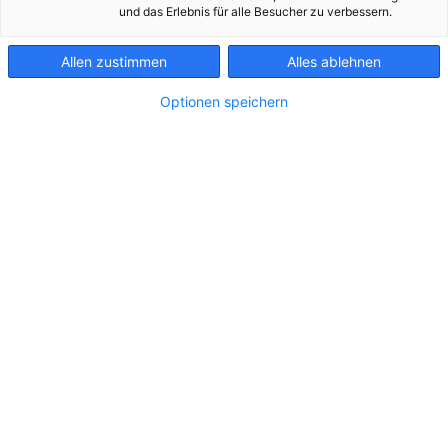
und das Erlebnis für alle Besucher zu verbessern.
KONTAKT
Allen zustimmen
Alles ablehnen
Optionen speichern
Kabelzug für den Ersatzneubau der 110-kV-Leitung Wegscheid
2,1 MB
.jpg