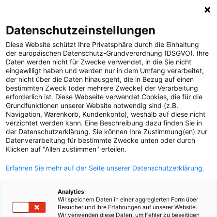
0
Datenschutzeinstellungen
Diese Website schützt Ihre Privatsphäre durch die Einhaltung
MELDUNGEN
der europäischen Datenschutz-Grundverordnung (DSGVO). Ihre
Daten werden nicht für Zwecke verwendet, in die Sie nicht
MEDIA
Media
Strom-Netz
Übertragungsnetz 110 kV
eingewilligt haben und werden nur in dem Umfang verarbeitet,
der nicht über die Daten hinausgeht, die in Bezug auf einen
Unternehmen
bestimmten Zweck (oder mehrere Zwecke) der Verarbeitung
Alle
2012
2007
2006
erforderlich ist. Diese Webseite verwendet Cookies, die für die
Strom-Netz
Grundfunktionen unserer Website notwendig sind (z.B.
Navigation, Warenkorb, Kundenkonto), weshalb auf diese nicht
Übertragungsnetz 110 kV
verzichtet werden kann. Eine Beschreibung dazu finden Sie in
Anlagen
der Datenschutzerklärung. Sie können Ihre Zustimmung(en) zur
Datenverarbeitung für bestimmte Zwecke unten oder durch
Smart Meter
Klicken auf "Allen zustimmen" erteilen.
Erdgas-Netz
Erfahren Sie mehr auf der Seite unserer Datenschutzerklärung.
Versorgungssicherheit
Analytics
Arbeitswelt
Wir speichern Daten in einer aggregierten Form über
Besucher und ihre Erfahrungen auf unserer Website.
ÜBER UNS
Wir verwenden diese Daten, um Fehler zu beseitigen